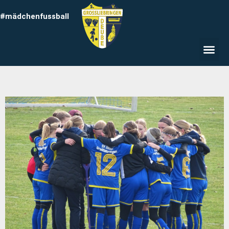
#mädchenfussball