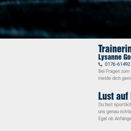
Traineri
Lysanne Go
0176-61492
Bei Fragen zum
melde dich gern
Lust auf
Du bist sportli
uns genau richt
Egal ob Anfänge