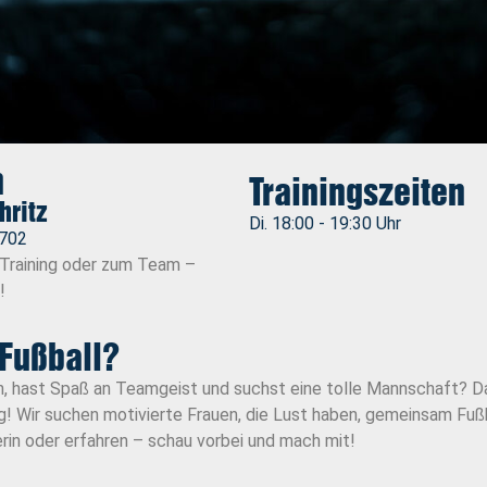
n
Trainingszeiten
hritz
Di. 18:00 - 19:30 Uhr
702
 Training oder zum Team –
!
 Fußball?
ch, hast Spaß an Teamgeist und suchst eine tolle Mannschaft? Da
ig! Wir suchen motivierte Frauen, die Lust haben, gemeinsam Fußb
rin oder erfahren – schau vorbei und mach mit!