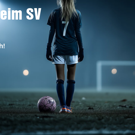
beim SV
h!