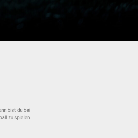
nn bist du bei
all zu spielen.