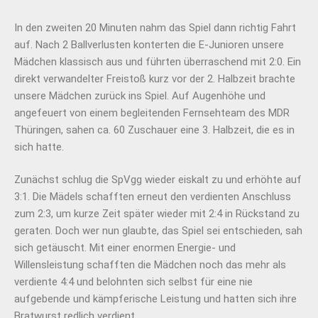
In den zweiten 20 Minuten nahm das Spiel dann richtig Fahrt
auf. Nach 2 Ballverlusten konterten die E-Junioren unsere
Mädchen klassisch aus und führten überraschend mit 2:0. Ein
direkt verwandelter Freistoß kurz vor der 2. Halbzeit brachte
unsere Mädchen zurück ins Spiel. Auf Augenhöhe und
angefeuert von einem begleitenden Fernsehteam des MDR
Thüringen, sahen ca. 60 Zuschauer eine 3. Halbzeit, die es in
sich hatte.
Zunächst schlug die SpVgg wieder eiskalt zu und erhöhte auf
3:1. Die Mädels schafften erneut den verdienten Anschluss
zum 2:3, um kurze Zeit später wieder mit 2:4 in Rückstand zu
geraten. Doch wer nun glaubte, das Spiel sei entschieden, sah
sich getäuscht. Mit einer enormen Energie- und
Willensleistung schafften die Mädchen noch das mehr als
verdiente 4:4 und belohnten sich selbst für eine nie
aufgebende und kämpferische Leistung und hatten sich ihre
Bratwurst redlich verdient.