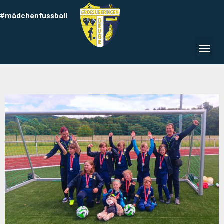
#mädchenfussball