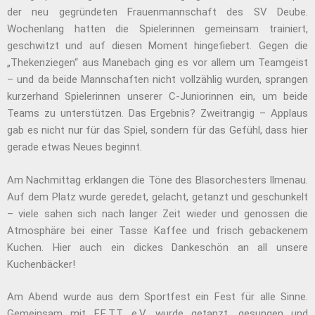
der neu gegründeten Frauenmannschaft des SV Deube.
Wochenlang hatten die Spielerinnen gemeinsam trainiert,
geschwitzt und auf diesen Moment hingefiebert. Gegen die
„Thekenziegen“ aus Manebach ging es vor allem um Teamgeist
– und da beide Mannschaften nicht vollzählig wurden, sprangen
kurzerhand Spielerinnen unserer C-Juniorinnen ein, um beide
Teams zu unterstützen. Das Ergebnis? Zweitrangig – Applaus
gab es nicht nur für das Spiel, sondern für das Gefühl, dass hier
gerade etwas Neues beginnt.
Am Nachmittag erklangen die Töne des Blasorchesters Ilmenau.
Auf dem Platz wurde geredet, gelacht, getanzt und geschunkelt
– viele sahen sich nach langer Zeit wieder und genossen die
Atmosphäre bei einer Tasse Kaffee und frisch gebackenem
Kuchen. Hier auch ein dickes Dankeschön an all unsere
Kuchenbäcker!
Am Abend wurde aus dem Sportfest ein Fest für alle Sinne.
Gemeinsam mit F.E.T.T. e.V. wurde getanzt, gesungen und