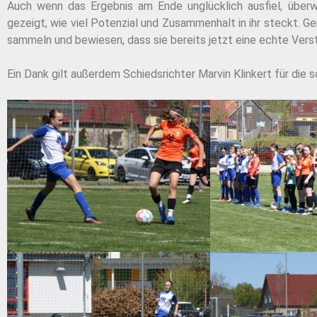
Auch wenn das Ergebnis am Ende unglücklich ausfiel, überw
gezeigt, wie viel Potenzial und Zusammenhalt in ihr steckt. G
sammeln und bewiesen, dass sie bereits jetzt eine echte Vers
Ein Dank gilt außerdem Schiedsrichter Marvin Klinkert für die 