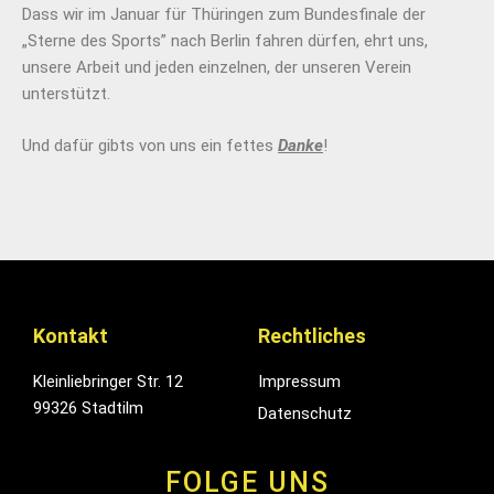
Dass wir im Januar für Thüringen zum Bundesfinale der
„Sterne des Sports” nach Berlin fahren dürfen, ehrt uns,
unsere Arbeit und jeden einzelnen, der unseren Verein
unterstützt.
Und dafür gibts von uns ein fettes
Danke
!
Kontakt
Rechtliches
Kleinliebringer Str. 12
Impressum
99326 Stadtilm
Datenschutz
FOLGE UNS